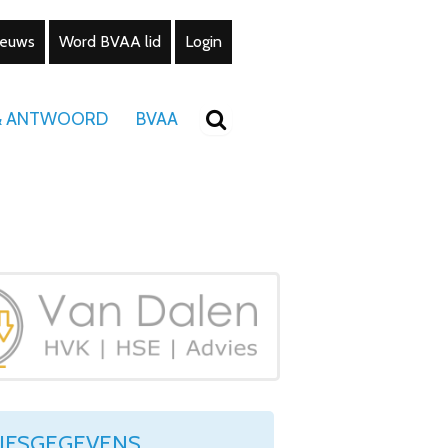
ieuws
Word BVAA lid
Login
& ANTWOORD
BVAA
IJFSGEGEVENS