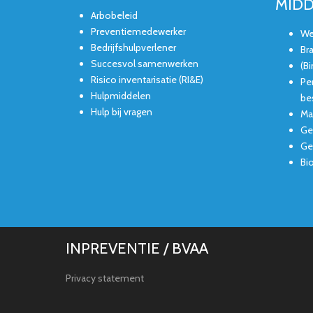
MID
Arbobeleid
Preventiemedewerker
We
Bedrijfshulpverlener
Br
Succesvol samenwerken
(B
Risico inventarisatie (RI&E)
Pe
Hulpmiddelen
be
Hulp bij vragen
Ma
Ge
Gev
Bi
INPREVENTIE / BVAA
Privacy statement