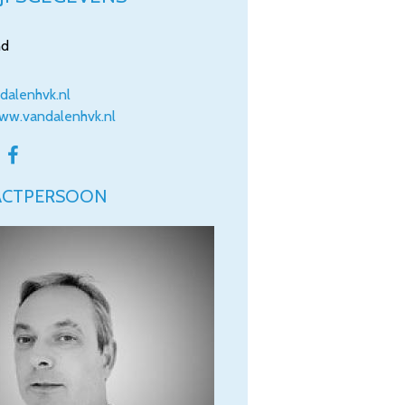
nd
dalenhvk.nl
www.vandalenhvk.nl

ACTPERSOON