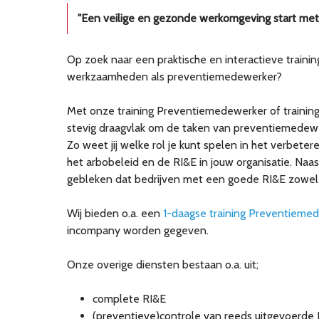
"Een veilige en gezonde werkomgeving start met het
Op zoek naar een praktische en interactieve trainin
werkzaamheden als preventiemedewerker?
Met onze training Preventiemedewerker of training
stevig draagvlak om de taken van preventiemedew
Zo weet jij welke rol je kunt spelen in het verbeter
het arbobeleid en de RI&E in jouw organisatie. Naas
gebleken dat bedrijven met een goede RI&E zowel ef
Wij bieden o.a. een
1-daagse training Preventiemed
incompany worden gegeven.
Onze overige diensten bestaan o.a. uit;
complete RI&E
(preventieve)controle van reeds uitgevoerde