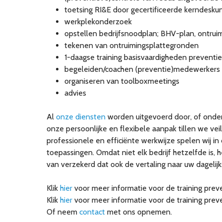
toetsing RI&E door gecertificeerde kerndesku
werkplekonderzoek
opstellen bedrijfsnoodplan; BHV-plan, ontruim
tekenen van ontruimingsplattegronden
1-daagse training basisvaardigheden prevent
begeleiden/coachen (preventie)medewerkers
organiseren van toolboxmeetings
advies
Al
onze diensten
worden uitgevoerd door, of onder 
onze persoonlijke en flexibele aanpak tillen we ve
professionele en efficiënte werkwijze spelen wij 
toepassingen. Omdat niet elk bedrijf hetzelfde is, 
van verzekerd dat ook de vertaling naar uw dagelij
Klik
hier
voor meer informatie voor de training pre
Klik
hier
voor meer informatie voor de training pre
Of neem
contact
met ons opnemen.