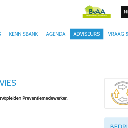
N
S
KENNISBANK
AGENDA
ADVISEURS
VRAAG 
VIES
nen/opleiden Preventiemedewerker,
BEDR