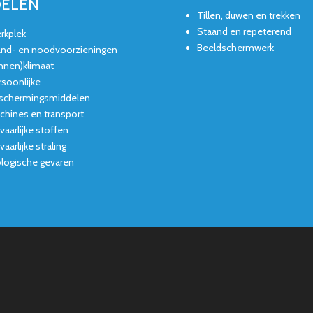
DELEN
Tillen, duwen en trekken
Staand en repeterend
rkplek
Beeldschermwerk
and- en noodvoorzieningen
innen)klimaat
rsoonlijke
schermingsmiddelen
chines en transport
vaarlijke stoffen
aarlijke straling
ologische gevaren