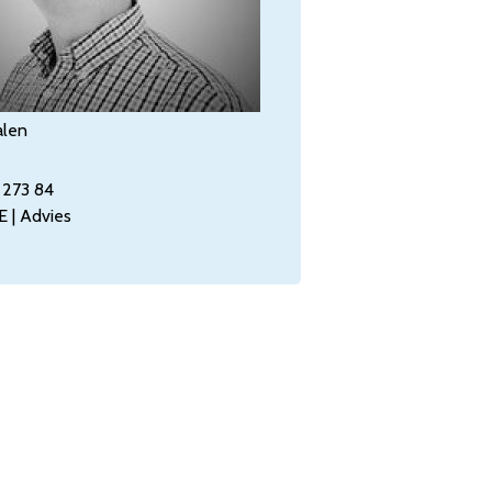
alen
 273 84
E | Advies