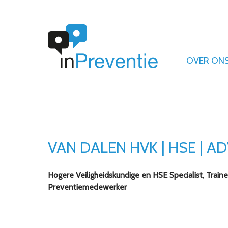
U bevindt zich hier:
Home
Adviseurs
OVER ON
VAN DALEN HVK | HSE | AD
Hogere Veiligheidskundige en HSE Specialist, Trai
Preventiemedewerker