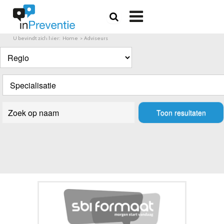

U bevindt zich hier:
Home
Adviseurs