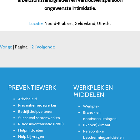
arbeidsomstandigheden en vertrouwenspersoon
ongewenste intimidatie.
Locatie:
Noord-Brabant, Gelderland, Utrecht
Vorige
Pagina:
1
2
Volgende
PREVENTIEWERK
WERKPLEK EN
MIDDELEN
Arbobeleid
Preventiemedewerker
Werkplek
Bedrijfshulpverlener
Brand- en
Succesvol samenwerken
noodvoorzieningen
Risico inventarisatie (RI&E)
(Binnen)klimaat
Hulpmiddelen
Persoonlijke
Hulp bij vragen
beschermingsmiddelen