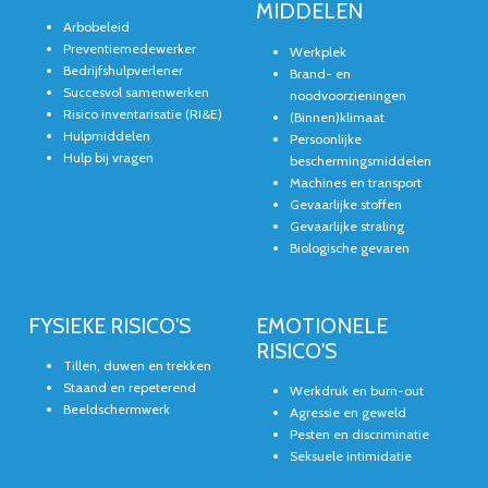
MIDDELEN
Arbobeleid
Preventiemedewerker
Werkplek
Bedrijfshulpverlener
Brand- en
Succesvol samenwerken
noodvoorzieningen
Risico inventarisatie (RI&E)
(Binnen)klimaat
Hulpmiddelen
Persoonlijke
Hulp bij vragen
beschermingsmiddelen
Machines en transport
Gevaarlijke stoffen
Gevaarlijke straling
Biologische gevaren
FYSIEKE RISICO'S
EMOTIONELE
RISICO'S
Tillen, duwen en trekken
Staand en repeterend
Werkdruk en burn-out
Beeldschermwerk
Agressie en geweld
Pesten en discriminatie
Seksuele intimidatie