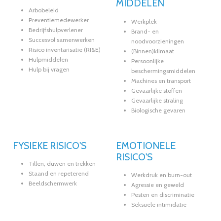
MIDDELEN
Arbobeleid
Preventiemedewerker
Werkplek
Bedrijfshulpverlener
Brand- en
Succesvol samenwerken
noodvoorzieningen
Risico inventarisatie (RI&E)
(Binnen)klimaat
Hulpmiddelen
Persoonlijke
Hulp bij vragen
beschermingsmiddelen
Machines en transport
Gevaarlijke stoffen
Gevaarlijke straling
Biologische gevaren
FYSIEKE RISICO'S
EMOTIONELE
RISICO'S
Tillen, duwen en trekken
Staand en repeterend
Werkdruk en burn-out
Beeldschermwerk
Agressie en geweld
Pesten en discriminatie
Seksuele intimidatie