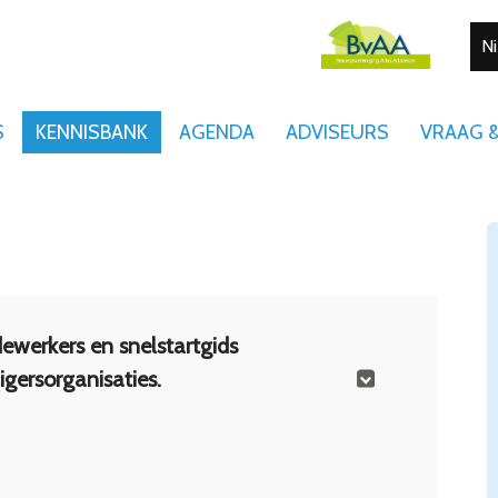
N
S
KENNISBANK
AGENDA
ADVISEURS
VRAAG 
ewerkers en snelstartgids
igersorganisaties.
 met veilig en gezond werken in jouw