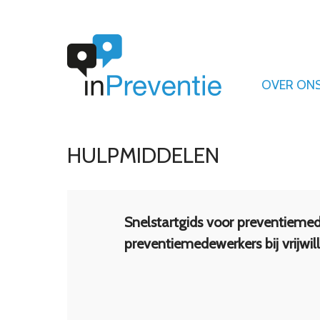
OVER ON
HULPMIDDELEN
Snelstartgids voor preventiemed
preventiemedewerkers bij vrijwill
Als preventiemedewerker houd je je bezig