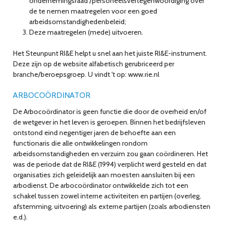
ondernemingsraad /personeelsvertegenwoordiging over
de te nemen maatregelen voor een goed
arbeidsomstandighedenbeleid;
Deze maatregelen (mede) uitvoeren.
Het Steunpunt RI&E helpt u snel aan het juiste RI&E-instrument.
Deze zijn op de website alfabetisch gerubriceerd per
branche/beroepsgroep. U vindt 't op: www.rie.nl
ARBOCOÖRDINATOR
De Arbocoördinator is geen functie die door de overheid en/of
de wetgever in het leven is geroepen. Binnen het bedrijfsleven
ontstond eind negentiger jaren de behoefte aan een
functionaris die alle ontwikkelingen rondom
arbeidsomstandigheden en verzuim zou gaan coördineren. Het
was de periode dat de RI&E (1994) verplicht werd gesteld en dat
organisaties zich geleidelijk aan moesten aansluiten bij een
arbodienst. De arbocoördinator ontwikkelde zich tot een
schakel tussen zowel interne activiteiten en partijen (overleg,
afstemming, uitvoering) als externe partijen (zoals arbodiensten
e.d.).