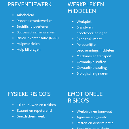
PREVENTIEWERK
WERKPLEK EN
MIDDELEN
Arbobeleid
Preventiemedewerker
Werkplek
Bedrijfshulpverlener
Brand- en
Succesvol samenwerken
noodvoorzieningen
Risico inventarisatie (RI&E)
(Binnen)klimaat
Hulpmiddelen
Persoonlijke
Hulp bij vragen
beschermingsmiddelen
Machines en transport
Gevaarlijke stoffen
Gevaarlijke straling
Biologische gevaren
FYSIEKE RISICO'S
EMOTIONELE
RISICO'S
Tillen, duwen en trekken
Staand en repeterend
Werkdruk en burn-out
Beeldschermwerk
Agressie en geweld
Pesten en discriminatie
Seksuele intimidatie