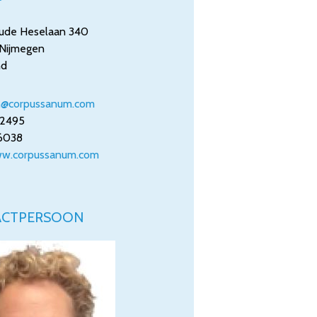
ude Heselaan 340
Nijmegen
nd
n@corpussanum.com
2495
6038
ww.corpussanum.com
ACTPERSOON