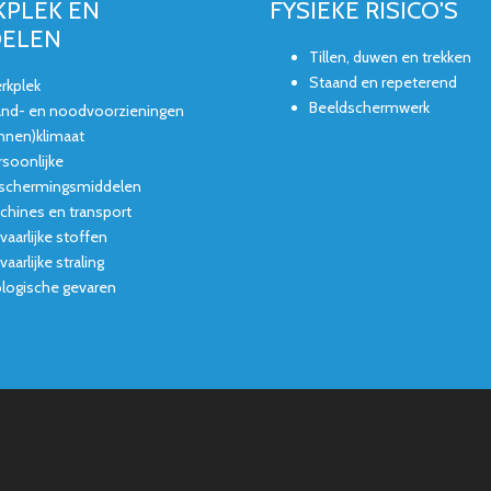
PLEK EN
FYSIEKE RISICO'S
DELEN
Tillen, duwen en trekken
Staand en repeterend
rkplek
Beeldschermwerk
and- en noodvoorzieningen
innen)klimaat
rsoonlijke
schermingsmiddelen
chines en transport
vaarlijke stoffen
aarlijke straling
ologische gevaren