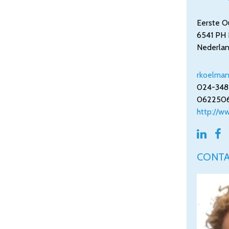
Eerste O
6541 PH
Nederla
rkoelma
024-348
062250
http://w


CONT