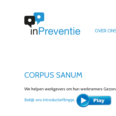
U bevindt zich hier:
Home
Adviseurs
OVER ON
CORPUS SANUM
We helpen werkgevers om hun werknemers Gezond &
Bekijk ons introductiefilmpje
.