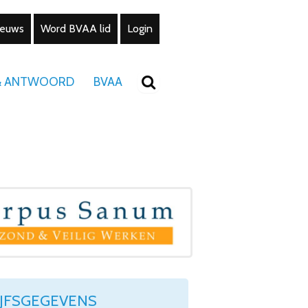
ieuws
Word BVAA lid
Login
& ANTWOORD
BVAA
IJFSGEGEVENS