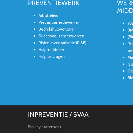
PREVENTIEWERK
WERK
MID
Arbobeleid
Preventiemedewerker
We
Bedrijfshulpverlener
Br
Succesvol samenwerken
(B
Risico inventarisatie (RI&E)
Pe
Hulpmiddelen
be
Hulp bij vragen
Ma
Ge
Gev
Bi
INPREVENTIE / BVAA
Privacy statement