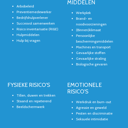
MIDDELEN
Arbobeleid
Preventiemedewerker
Werkplek
Bedrijfshulpverlener
Brand- en
Succesvol samenwerken
noodvoorzieningen
Risico inventarisatie (RI&E)
(Binnen)klimaat
Hulpmiddelen
Persoonlijke
Hulp bij vragen
beschermingsmiddelen
Machines en transport
Gevaarlijke stoffen
Gevaarlijke straling
Biologische gevaren
FYSIEKE RISICO'S
EMOTIONELE
RISICO'S
Tillen, duwen en trekken
Staand en repeterend
Werkdruk en burn-out
Beeldschermwerk
Agressie en geweld
Pesten en discriminatie
Seksuele intimidatie